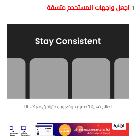
اجعل واجهات المستخدم متسقة
نصائح ذهبية لتصميم موقع ويب متوافق مع UI-UX