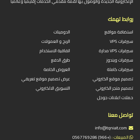
الإلكترونية الجديدة والوصول بها لقمة مقدمي الخدمات إقليمياً وعالمياً
روابط تهمك
استضافة مواقع
الدومينات
سيرفرات VPS
الربح و العمولات
سيرفرات VPS مدارة
اتفاقية الاستخدام
سيرفرات ويندوز
طرق الدفع
سيرفرات كاملة
العروض الخاصة
تصميم موقع الكتروني
عرض تصميم موقع تعريفي
تصميم متجر الكتروني
التسويق الالكتروني
حملات اعلانات جوجل
تواصل معنا
info@tqniait.com
المبيعات :
(+966) 0567769286