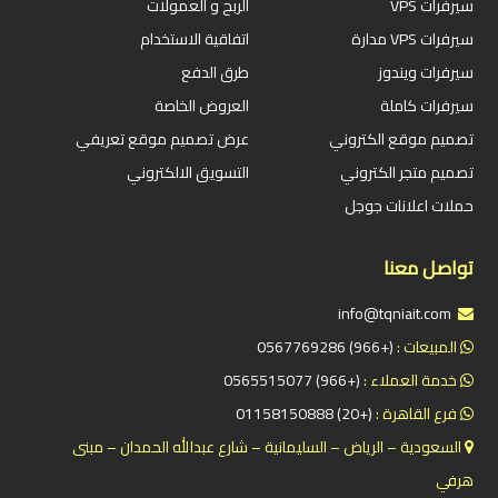
سيرفرات VPS
الربح و العمولات
سيرفرات VPS مدارة
اتفاقية الاستخدام
سيرفرات ويندوز
طرق الدفع
سيرفرات كاملة
العروض الخاصة
تصميم موقع الكتروني
عرض تصميم موقع تعريفي
تصميم متجر الكتروني
التسويق الالكتروني
حملات اعلانات جوجل
تواصل معنا
info@tqniait.com
المبيعات :
(+966) 0567769286
خدمة العملاء :
(+966) 0565515077
فرع القاهرة :
(+20) 01158150888
السعودية – الرياض – السليمانية – شارع عبدالله الحمدان – مبنى
هرفي