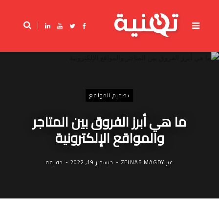
ف
ت
ي
L
ي
و
و
i
س
ي
ت
n
ب
ت
ي
k
و
ر
و
e
ك
ب
d
I
n
تصميم المواقع
ما هي أبرز الفروق بين المتاجر
والمواقع الإلكترونية
عبر
ZEINAB MAGDY
ديسمبر 19, 2022
دقيقة