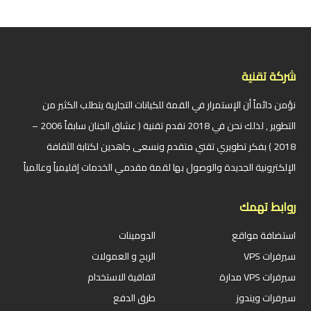
شركة تقنية
نؤمن دائماً أن الإستمرار في القمة للكيانات التجارية يتطلب الكثير من
التطوير , لذلك نحن في 2018 نقدم تقنية ( عشاق الجنان سابقاً 2006 –
2018 ) بفكر تطويري تقني متقدم ونسعى جاهدين لكتابة الثقافة
الإلكترونية الجديدة والوصول بها لقمة مقدمي الخدمات إقليمياً وعالمياً
روابط تهمك
استضافة مواقع
الدومينات
سيرفرات VPS
الربح و العمولات
سيرفرات VPS مدارة
اتفاقية الاستخدام
سيرفرات ويندوز
طرق الدفع