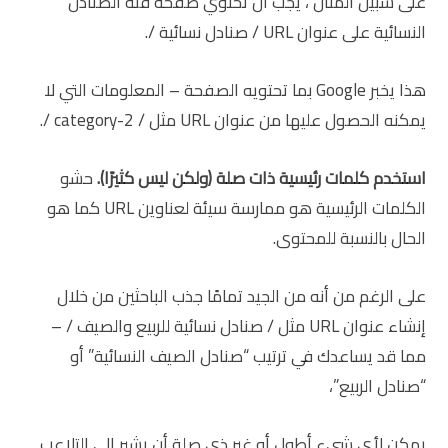
على سبيل المثال ، يجب أن تحتوي صفحة فئة الصنادل
النسائية على عنوان URL / صنادل نسائية /.
هذا يخبر Google بما تحتويه الصفحة – المعلومات التي لا
يمكنه الحصول عليها من عنوان URL مثل / category-2 /.
استخدم كلمات رئيسية ذات صلة (ولكن ليس كثيرًا).
حشو
الكلمات الرئيسية هو ممارسة سيئة لعناوين URL كما هو
الحال بالنسبة للمحتوى.
على الرغم من أنه من الجيد تمامًا جذب الباحثين من خلال
إنشاء عنوان URL مثل / صنادل نسائية للربيع والصيف / –
مما قد يساعدك في ترتيب “صنادل الصيف النسائية” أو
“صنادل الربيع”،
يمكن لأي شيء أطول أو غير ذي صلة أن يشير إلى التلاعب