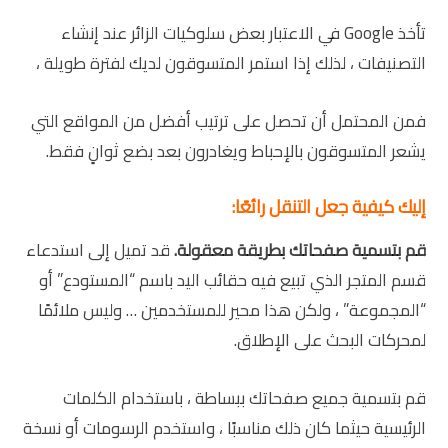
تأخذ Google في الاعتبار بعض سلوكيات الزائر عند إنشاء
التصنيفات ، لذلك إذا استمر المتسوقون لديك لفترة طويلة ،
فمن المحتمل أن تحصل على ترتيب أفضل من المواقع التي
يشعر المتسوقون بالإحباط ويغادرون بعد بضع ثوانٍ فقط.
إليك كيفية جعل التنقل رائعًا:
قم بتسمية صفحاتك بطريقة معقولة.
قد تميل إلى استدعاء
قسم المتجر الذي تبيع فيه حقائب اليد باسم “المستودع” أو
“المجموعة” ، ولكن هذا محير للمستخدمين … وليس ملائمًا
لمحركات البحث على الإطلاق.
قم بتسمية جميع صفحاتك ببساطة ، باستخدام الكلمات
الرئيسية حيثما كان ذلك مناسبًا ، واستخدم الرسومات أو نسخة