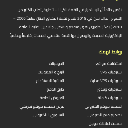
نؤمن دائماً أن الإستمرار في القمة للكيانات التجارية يتطلب الكثير من
التطوير , لذلك نحن في 2018 نقدم تقنية ( عشاق الجنان سابقاً 2006 –
2018 ) بفكر تطويري تقني متقدم ونسعى جاهدين لكتابة الثقافة
الإلكترونية الجديدة والوصول بها لقمة مقدمي الخدمات إقليمياً وعالمياً
روابط تهمك
استضافة مواقع
الدومينات
سيرفرات VPS
الربح و العمولات
سيرفرات VPS مدارة
اتفاقية الاستخدام
سيرفرات ويندوز
طرق الدفع
سيرفرات كاملة
العروض الخاصة
تصميم موقع الكتروني
عرض تصميم موقع تعريفي
تصميم متجر الكتروني
التسويق الالكتروني
حملات اعلانات جوجل