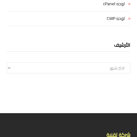
لوحه cPanel
لوحه CWP
الأرشيف
الأرشيف
شركة تقنية