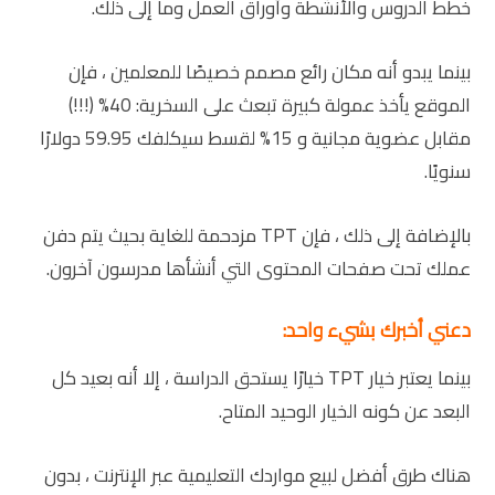
خطط الدروس والأنشطة وأوراق العمل وما إلى ذلك.
بينما يبدو أنه مكان رائع مصمم خصيصًا للمعلمين ، فإن
الموقع يأخذ عمولة كبيرة تبعث على السخرية: 40% (!!!)
مقابل عضوية مجانية و 15% لقسط سيكلفك 59.95 دولارًا
سنويًا.
بالإضافة إلى ذلك ، فإن TPT مزدحمة للغاية بحيث يتم دفن
عملك تحت صفحات المحتوى التي أنشأها مدرسون آخرون.
دعني أخبرك بشيء واحد:
بينما يعتبر خيار TPT خيارًا يستحق الدراسة ، إلا أنه بعيد كل
البعد عن كونه الخيار الوحيد المتاح.
هناك طرق أفضل لبيع مواردك التعليمية عبر الإنترنت ، بدون