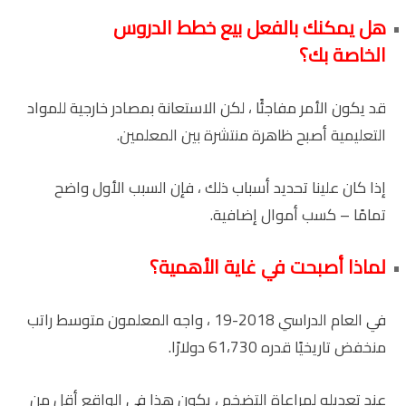
هل يمكنك بالفعل بيع خطط الدروس
الخاصة بك؟
قد يكون الأمر مفاجئًا ، لكن الاستعانة بمصادر خارجية للمواد
التعليمية أصبح ظاهرة منتشرة بين المعلمين.
إذا كان علينا تحديد أسباب ذلك ، فإن السبب الأول واضح
تمامًا – كسب أموال إضافية.
لماذا أصبحت في غاية الأهمية؟
في العام الدراسي 2018-19 ، واجه المعلمون متوسط ​​راتب
منخفض تاريخيًا قدره 61،730 دولارًا.
عند تعديله لمراعاة التضخم ، يكون هذا في الواقع أقل من