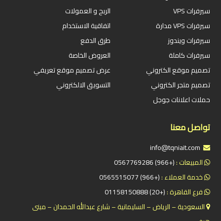
سيرفرات VPS
الربح و العمولات
سيرفرات VPS مدارة
اتفاقية الاستخدام
سيرفرات ويندوز
طرق الدفع
سيرفرات كاملة
العروض الخاصة
تصميم موقع الكتروني
عرض تصميم موقع تعريفي
تصميم متجر الكتروني
التسويق الالكتروني
حملات اعلانات جوجل
تواصل معنا
info@tqniait.com
المبيعات :
(+966) 0567769286
خدمة العملاء :
(+966) 0565515077
فرع القاهرة :
(+20) 01158150888
السعودية – الرياض – السليمانية – شارع عبدالله الحمدان – مبنى