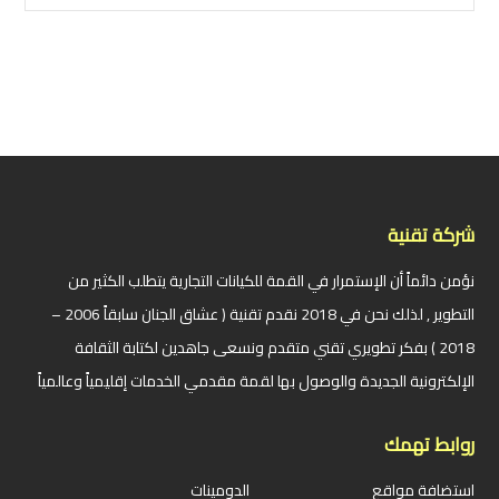
شركة تقنية
نؤمن دائماً أن الإستمرار في القمة للكيانات التجارية يتطلب الكثير من
التطوير , لذلك نحن في 2018 نقدم تقنية ( عشاق الجنان سابقاً 2006 –
2018 ) بفكر تطويري تقني متقدم ونسعى جاهدين لكتابة الثقافة
الإلكترونية الجديدة والوصول بها لقمة مقدمي الخدمات إقليمياً وعالمياً
روابط تهمك
استضافة مواقع
الدومينات