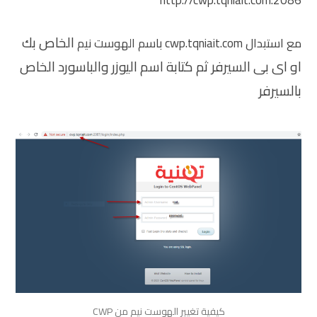
http://cwp.tqniait.com:2086
الخاص بك
مع استبدال cwp.tqniait.com باسم الهوست نيم
او اى بى السيرفر ثم كتابة اسم اليوزر والباسورد الخاص
بالسيرفر
كيفية تغيير الهوست نيم من CWP