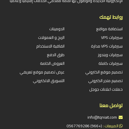
الإلكترونية الجديدة والوصول بها لقمة مقدمي الخدمات إقليمياً وعالمياً
روابط تهمك
استضافة مواقع
الدومينات
سيرفرات VPS
الربح و العمولات
سيرفرات VPS مدارة
اتفاقية الاستخدام
سيرفرات ويندوز
طرق الدفع
سيرفرات كاملة
العروض الخاصة
تصميم موقع الكتروني
عرض تصميم موقع تعريفي
تصميم متجر الكتروني
التسويق الالكتروني
حملات اعلانات جوجل
تواصل معنا
info@tqniait.com
المبيعات :
(+966) 0567769286