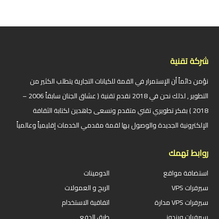
شركة تقنية
نؤمن دائماً أن الإستمرار في القمة للكيانات التجارية يتطلب الكثير من
التطوير , لذلك نحن في 2018 نقدم تقنية ( عشاق الجنان سابقاً 2006 –
2018 ) بفكر تطويري تقني متقدم ونسعى جاهدين لكتابة الثقافة
الإلكترونية الجديدة والوصول بها لقمة مقدمي الخدمات إقليمياً وعالمياً
روابط تهمك
استضافة مواقع
الدومينات
سيرفرات VPS
الربح و العمولات
سيرفرات VPS مدارة
اتفاقية الاستخدام
سيرفرات ويندوز
طرق الدفع