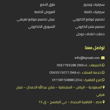
سيرفرات ويندوز
طرق الدفع
سيرفرات كاملة
العروض الخاصة
تصميم موقع الكتروني
عرض تصميم موقع تعريفي
تصميم متجر الكتروني
التسويق الالكتروني
حملات اعلانات جوجل
تواصل معنا
info@tqniait.com
المبيعات :
(+966) 0567769286
خدمة العملاء :
(+966) 0565515077
فرع القاهرة :
(+20) 01158150888
السعودية – الرياض – السليمانية – شارع عبدالله الحمدان – مبنى
هرفي
مصر – القاهرة الجديدة – حي البنفسج – ق 15