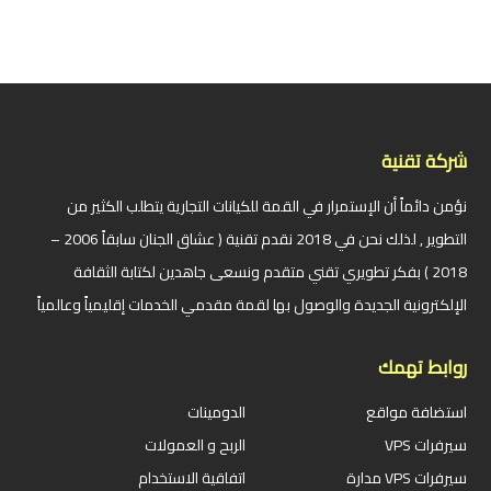
شركة تقنية
نؤمن دائماً أن الإستمرار في القمة للكيانات التجارية يتطلب الكثير من
التطوير , لذلك نحن في 2018 نقدم تقنية ( عشاق الجنان سابقاً 2006 –
2018 ) بفكر تطويري تقني متقدم ونسعى جاهدين لكتابة الثقافة
الإلكترونية الجديدة والوصول بها لقمة مقدمي الخدمات إقليمياً وعالمياً
روابط تهمك
استضافة مواقع
الدومينات
سيرفرات VPS
الربح و العمولات
سيرفرات VPS مدارة
اتفاقية الاستخدام