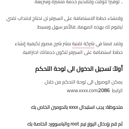
.. توفيراً للوقت ولتقديم خدمة متميزة وسريعة.
ولانشاء خطط الاستضافة على السيرفر لن تحتاج لانتداب تقني
ليقوم لك بهذه المهمة, فالأمر سهل وبسيط.
ولقد قمنا في
شركة تقنية
بنشر شرح مصور لكيفية إنشاء
خطط استضافة على السيرفر لتكون خدماتك احترافية.
أولاً: تسجيل الدخول الى لوحة التحكم
يمكن الوصول الى لوحة التحكم من خلال
الرابط www.xxxx.com
:2086
ملحوظة: يجب استبدال xxxx بالدومين الخاص بك
ثم قم بإدخال اليوزر نيم root والباسوورد الخاصة بك