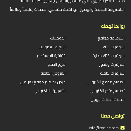
2018 ) بفكر تطويري تقني متقدم ونسعى جاهدين لكتابة الثقافة
الإلكترونية الجديدة والوصول بها لقمة مقدمي الخدمات إقليمياً وعالمياً
روابط تهمك
استضافة مواقع
الدومينات
سيرفرات VPS
الربح و العمولات
سيرفرات VPS مدارة
اتفاقية الاستخدام
سيرفرات ويندوز
طرق الدفع
سيرفرات كاملة
العروض الخاصة
تصميم موقع الكتروني
عرض تصميم موقع تعريفي
تصميم متجر الكتروني
التسويق الالكتروني
حملات اعلانات جوجل
تواصل معنا
info@tqniait.com