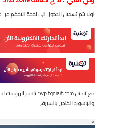
اولا يتم تسجيل الدخول الى لوحة التحكم من خلال الرابط ait.com:2086
مع تبديل cwp.tqniait.com باسم الهوست نيم
والباسورد الخاص بالسيرفر