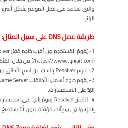
والتي تساعد على عمل الموقع بشكل أسرع ف
للزائر.
طريقة عمل DNS على سبيل المثال:
(https://www.tqniait.com/) مِن خِلال المُتَصَفّح.
2- يَقوم Resolver بِالبحثِ عَن اسمِ النّطاق مِن خِلال الخادماتِ الرّئيسيّة Root Server.
الرَدُّ على الاستفسارات.
4- المُقرّر Resolver يقومُ بِالرَدّ 
بِتَخزِينها فِي سِجِلّات مُؤقّتة، وَمِن ثُمّ يس
وفي التالي .. شرح اضافة DNS Zone من خلال لوحة CWP