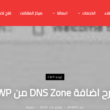
لاء
الخدمات
اعمالنا
مركز المقالات
فتح تذك
لوحه CWP
ضافة DNS Zone من CWP
عبر
AHMED
فبراير 24, 2020
دقيقة