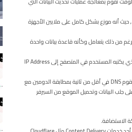
قت تقوم بمعالجة عمليات تحديث البيانات التي
وهذا أمر من الأمور الأكثر دهشة في الـDNS, حيث أنه موزع بشكل كامل على ملايين الأجهزة
غم من ذلك يتعامل وكأنه قاعدة بيانات واحدة
ووظيفة الـDNS هي تحويل اسم الدومين الذي يكتبه المستخدم في المتصفح إلى IP Address
فكلما يكتب أحد المستخدمين في المتصفح, يقوم DNS في أقل من ثانية بمطابقة الدومين مع
ى جلب البيانات وتحميل الموقع من السيرفر
ولكن من الممكن تغييره بغرض الاشتراك في أحد خدمات Content Delivery مثل Cloudflare