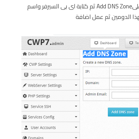
2- بعد الدخول الى لوحة التحكم يتم الضعط علىAdd DNS Zone ثم كتابة اى بى السيرفر واسم
هذا الدومين ثم عمل اضافة