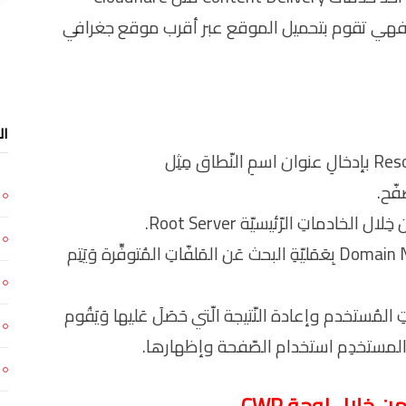
هي تقوم بتحميل الموقع عبر أقرب موقع جغرافي
ال
1- يَقومُ المُستخدِم مِن أقرب خادِم مُقرّر Resolver بإدخالِ عنوان اسمِ النّطاق مِثِل
3- يقوم خادِم أسماءِ النّطاقات Domain Name Server بِعَمَليّةِ البحث عَن المَلفّاتِ المُتوفِّرة وَيَتِم
على استفساراتِ المُستخدم وإعادة النّتيجة الّتي حَصَلَ عَليها وَيَقُوم
تطيعُ المستخدِم استخدام الصّفحة وإظهارها.