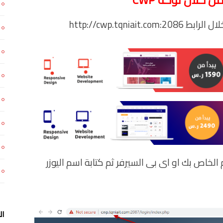
http://cwp.tqni
الخاص بك او اى بى السيرفر ثم كتابة اسم اليوزر
ال