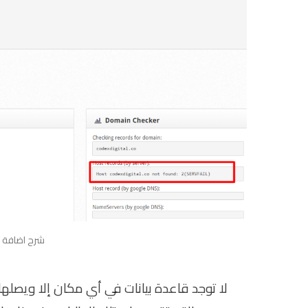
شرح اضافة DNS Zone من CWP
لا توجد قاعدة بيانات في أي مكان إلا ويصلها طل