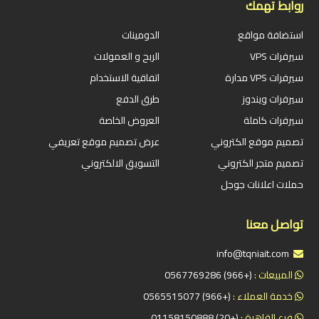
روابط تهمك
استضافة مواقع
الدومينات
سيرفرات VPS
الربح و العمولات
سيرفرات VPS مدارة
اتفاقية الاستخدام
سيرفرات ويندوز
طرق الدفع
سيرفرات كاملة
العروض الخاصة
تصميم موقع الكتروني
عرض تصميم موقع تعريفي
تصميم متجر الكتروني
التسويق الالكتروني
حملات اعلانات جوجل
تواصل معنا
info@tqniait.com
المبيعات :
(+966) 0567769286
خدمة العملاء :
(+966) 0565515077
فرع القاهرة :
(+20) 01158150888