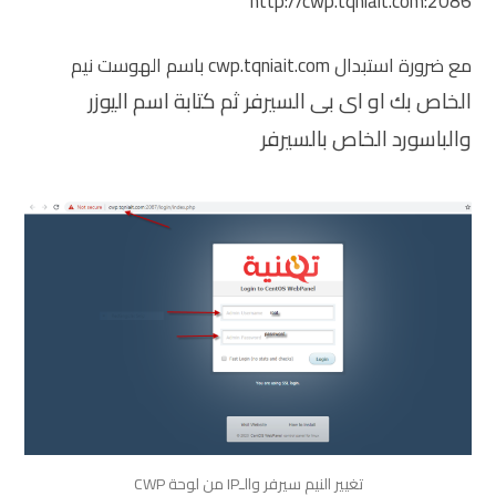
http://cwp.tqniait.com:2086
مع ضرورة استبدال cwp.tqniait.com باسم الهوست نيم
الخاص بك او اى بى السيرفر ثم كتابة اسم اليوزر
والباسورد الخاص بالسيرفر
تغيير النيم سيرفر والـIP من لوحة CWP