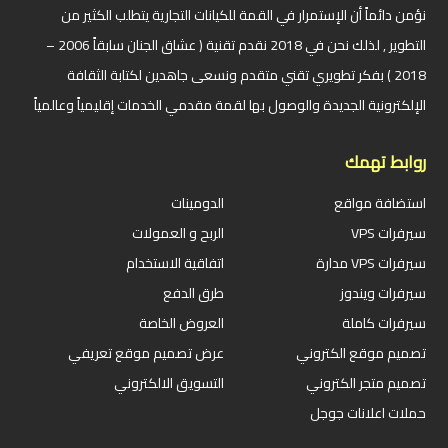
نؤمن دائماً أن الإستمرار في القمة للكيانات التجارية يتطلب الكثير من
التطوير , لذلك نحن في 2018 نقدم تقنية ( عشاق الجنان سابقاً 2006 –
2018 ) بفكر تطويري تقني متقدم ونسعى جاهدين لكتابة الثقافة
الإلكترونية الجديدة والوصول بها لقمة مقدمي الخدمات إقليمياً وعالمياً
روابط تهمك
استضافة مواقع
الدومينات
سيرفرات VPS
الربح و العمولات
سيرفرات VPS مدارة
اتفاقية الاستخدام
سيرفرات ويندوز
طرق الدفع
سيرفرات كاملة
العروض الخاصة
تصميم موقع الكتروني
عرض تصميم موقع تعريفي
تصميم متجر الكتروني
التسويق الالكتروني
حملات اعلانات جوجل