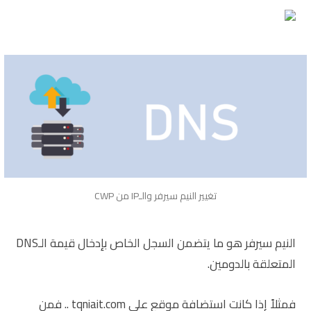
تغيير النيم سيرفر والـIP من CWP
النيم سيرفر هو ما يتضمن السجل الخاص بإدخال قيمة الـDNS
المتعلقة بالدومين.
فمثلاً إذا كانت استضافة
موقع
على tqniait.com .. فمن