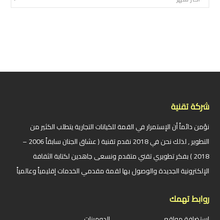
شركة تقنية
نؤمن دائماً أن الإستمرار في القمة للكيانات التجارية يتطلب الكثير من
التطوير , لذلك نحن في 2018 نقدم تقنية ( عشاق الجنان سابقاً 2006 –
2018 ) بفكر تطويري تقني متقدم ونسعى جاهدين لكتابة الثقافة
الإلكترونية الجديدة والوصول بها لقمة مقدمي الخدمات إقليمياً وعالمياً
روابط تهمك
استضافة مواقع
الدومينات