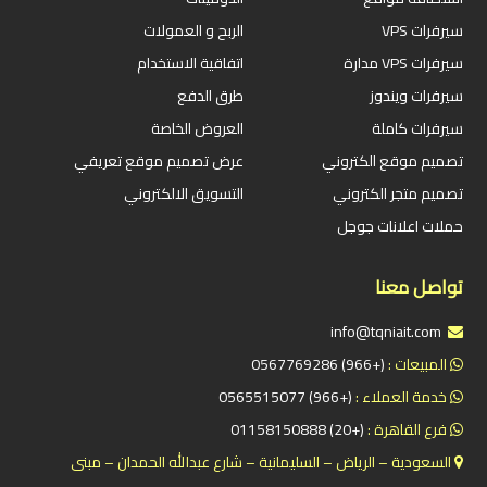
سيرفرات VPS
الربح و العمولات
سيرفرات VPS مدارة
اتفاقية الاستخدام
سيرفرات ويندوز
طرق الدفع
سيرفرات كاملة
العروض الخاصة
تصميم موقع الكتروني
عرض تصميم موقع تعريفي
تصميم متجر الكتروني
التسويق الالكتروني
حملات اعلانات جوجل
تواصل معنا
info@tqniait.com
المبيعات :
(+966) 0567769286
خدمة العملاء :
(+966) 0565515077
فرع القاهرة :
(+20) 01158150888
السعودية – الرياض – السليمانية – شارع عبدالله الحمدان – مبنى