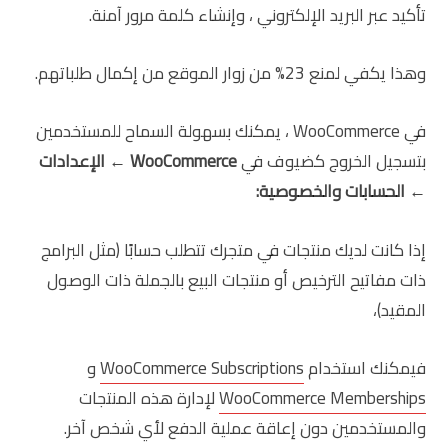
تأكيد عبر البريد الإلكتروني ، وإنشاء كلمة مرور آمنة.
وهذا يكفي لمنع 23% من زوار الموقع من إكمال طلباتهم.
في WooCommerce ، يمكنك بسهولة السماح للمستخدمين
بتسجيل الخروج كضيوف في
WooCommerce
←
الإعدادات
←
الحسابات والخصوصية:
إذا كانت لديك منتجات في متجرك تتطلب حسابًا (مثل البرامج
ذات مفاتيح الترخيص أو منتجات البيع بالجملة ذات الوصول
المقيد)،
فيمكنك استخدام
WooCommerce Subscriptions
و
WooCommerce Memberships
لإدارة هذه المنتجات
والمستخدمين دون إعاقة عملية الدفع لأي شخص آخر.