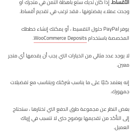
الأقساط.
إذا كان لديك سلع باهظة الثمن في متجرك أو
وجدت عملاء يفضلونها ، فقد ترغب في تقديم أقساط.
يوفر PayPal حلول التقسيط ، أو يمكنك إنشاء خططك
المخصصة باستخدام
WooCommerce Deposits
.
لا يوجد عدد مثالي من الخيارات التي يجب أن يقدمها أي متجر
معين.
إنه يعتمد كليًا على ما يناسب شركتك ويتناسب مع تفضيلات
جمهورك.
بغض النظر عن مجموعة طرق الدفع التي تختارها ، ستحتاج
إلى التأكد من تقديمها بوضوح حتى لا تتسبب في إرباك
العميل.