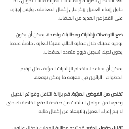
تعد الأشكال الطويلة والمشتتات المرئية قاتلاً للتحويل ، لذا
حاول إبقاء العميل يركز على إكمال المعاملة ، وليس إجباره
على القفز عبر العديد من الحلقات.
ضع التوقعات بإشارات ومطالبات واضحة.
يمكن أن يكون
توجيه عميلك خلال عملية الطلب مفيدًا للغاية ، خاصةً عندما
يكون لديك تسجيل خروج متعدد الصفحات.
يمكن أن يساعد استخدام الإشارات المرئية ، مثل ترقيم
الخطوات ، الزائرين في معرفة ما يمكن توقعه.
تخلص من الفوضى المرئية.
قم بإزالة التنقل وقوائم التذييل
وغيرها من عوامل التشتيت من صفحة الدفع الخاصة بك حتى
لا يتم إغراء العميل بالابتعاد عن إكمال طلبه.
تقليل حقول الدفع.
قد تبدو مطالبة العملاء بإدخال عناوين