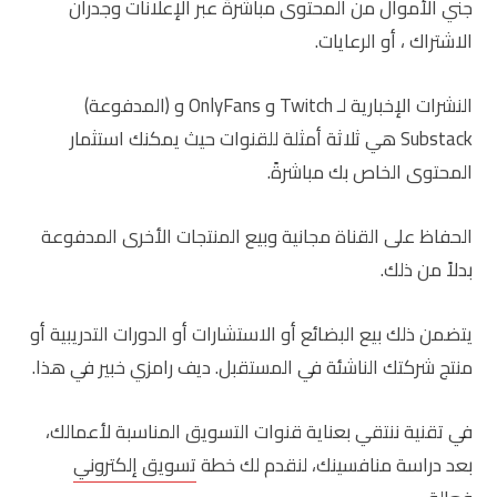
جني الأموال من المحتوى مباشرةً عبر الإعلانات وجدران
الاشتراك ، أو الرعايات.
النشرات الإخبارية لـ Twitch و OnlyFans و (المدفوعة)
Substack هي ثلاثة أمثلة للقنوات حيث يمكنك استثمار
المحتوى الخاص بك مباشرةً.
الحفاظ على القناة مجانية وبيع المنتجات الأخرى المدفوعة
بدلاً من ذلك.
يتضمن ذلك بيع البضائع أو الاستشارات أو الدورات التدريبية أو
منتج شركتك الناشئة في المستقبل. ديف رامزي خبير في هذا.
في تقنية ننتقي بعناية قنوات التسويق المناسبة لأعمالك،
بعد دراسة منافسينك، لنقدم لك خطة
تسويق إلكتروني