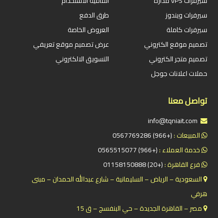
سيرفرات VPS مدارة
اتفاقية الاستخدام
سيرفرات ويندوز
طرق الدفع
سيرفرات كاملة
العروض الخاصة
تصميم موقع الكتروني
عرض تصميم موقع تعريفي
تصميم متجر الكتروني
التسويق الالكتروني
حملات اعلانات جوجل
تواصل معنا
info@tqniait.com
المبيعات :
(+966) 0567769286
خدمة العملاء :
(+966) 0565515077
فرع القاهرة :
(+20) 01158150888
السعودية – الرياض – السليمانية – شارع عبدالله الحمدان – مبنى
هرفي
مصر – القاهرة الجديدة – حي البنفسج – ق 15