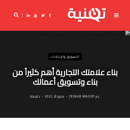
ف
ت
ي
L
ي
و
و
i
س
ي
ت
n
ب
ت
ي
k
و
ر
و
e
ك
ب
d
I
n
التسويق والإعلانات
بناء علامتك التجارية أهم كثيراً من
بناء وتسويق أعمالك
عبر
ZEINAB MAGDY
مايو 8, 2022
دقيقة