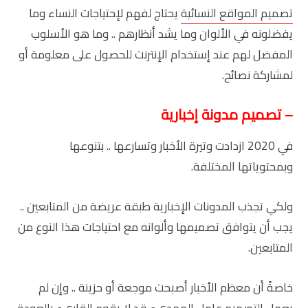
تصميم المواقع النسائية
يحتاج لفهم لإحتياجات النساء وما
يفضلونه في الألوان وما يشد أنظارهم .. وما هو الأسلوب
المفضل لهم عند إستخدام الإنترنت للحصول على معلومة أو
لمشاركة نصائح.
– تصميم مدونة إخبارية
في 2020 ازدادت وتيرة الأخبار وتسارعها .. بتنوعها
وبمحتوياتها المختلفة.
ولكي تجذب المدونات الإخبارية طبقة عريضة من المتابعين ..
يجب أن يتوافق تصميمها وألوانه مع احتياجات هذا النوع من
المتابعين.
خاصةً أن معظم الأخبار أصبحت موجعة أو حزينة .. وإن لم
يعمل
التصميم
عامل المهديء قد لا يقوم القاريء بالعودة