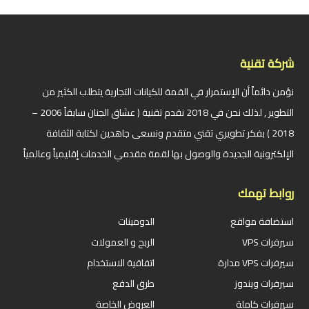
شركة تقنية
نؤمن دائماً أن الإستمرار في القمة للكيانات التجارية يتطلب الكثير من
التطوير , لذلك نحن في 2018 نقدم تقنية ( عشاق الجنان سابقاً 2006 –
2018 ) بفكر تطويري تقني متقدم ونسعى جاهدين لكتابة الثقافة
الإلكترونية الجديدة والوصول بها لقمة مقدمي الخدمات إقليمياً وعالمياً
روابط تهمك
استضافة مواقع
الدومينات
سيرفرات VPS
الربح و العمولات
سيرفرات VPS مدارة
اتفاقية الاستخدام
سيرفرات ويندوز
طرق الدفع
سيرفرات كاملة
العروض الخاصة