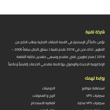
شركة تقنية
نؤمن دائماً أن الإستمرار في القمة للكيانات التجارية يتطلب الكثير من
التطوير , لذلك نحن في 2018 نقدم تقنية ( عشاق الجنان سابقاً 2006 –
2018 ) بفكر تطويري تقني متقدم ونسعى جاهدين لكتابة الثقافة
الإلكترونية الجديدة والوصول بها لقمة مقدمي الخدمات إقليمياً وعالمياً
روابط تهمك
استضافة مواقع
الدومينات
سيرفرات VPS
الربح و العمولات
سيرفرات VPS مدارة
اتفاقية الاستخدام