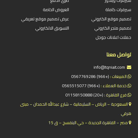
سيرفرات ويندوز
طرق الدفع
سيرفرات كاملة
العروض الخاصة
تصميم موقع الكتروني
عرض تصميم موقع تعريفي
تصميم متجر الكتروني
التسويق الالكتروني
حملات اعلانات جوجل
تواصل معنا
info@tqniait.com
المبيعات :
(+966) 0567769286
خدمة العملاء :
(+966) 0565515077
فرع القاهرة :
(+20) 01158150888
السعودية – الرياض – السليمانية – شارع عبدالله الحمدان – مبنى
هرفي
مصر – القاهرة الجديدة – حي البنفسج – ق 15