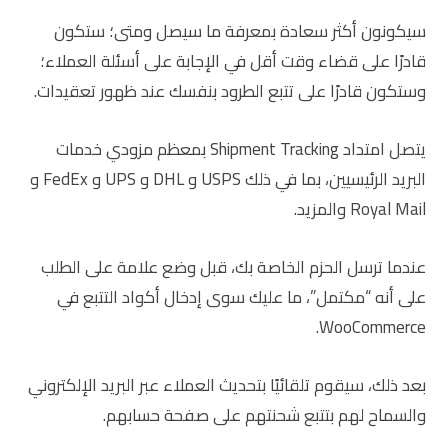
سيكونون أكثر سعادة بمعرفة ما سيصل ومتى؛ ستكون
قادرًا على قضاء وقت أقل في الإجابة على أسئلة العملاء؛
وستكون قادرًا على تتبع الطرود بنفسك عند ظهور تعقيدات.
يتصل امتداد Shipment Tracking بمعظم مزودي خدمات
البريد الرئيسيين، بما في ذلك USPS و DHL و UPS و FedEx و
Royal Mail والمزيد.
عندما ترسل الحزم الخاصة بك، قبل وضع علامة على الطلب
على أنه “مكتمل”، ما عليك سوى إدخال أكواد التتبع في
WooCommerce.
بعد ذلك، سيقوم تلقائيًا بتحديث العملاء عبر البريد الإلكتروني
والسماح لهم بتتبع شحنتهم على صفحة حسابهم.