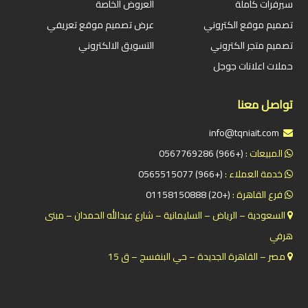
سيرفرات كاملة
العروض الخاصة
تصميم موقع الكتروني
عرض تصميم موقع تعريفي
تصميم متجر الكتروني
التسويق الالكتروني
حملات اعلانات جوجل
تواصل معنا
info@tqniait.com
المبيعات :
(+966) 0567769286
خدمة العملاء :
(+966) 0565515077
فرع القاهرة :
(+20) 01158150888
السعودية – الرياض – السليمانية – شارع عبدالله الحمدان – مبنى
هرفي
مصر – القاهرة الجديدة – حي البنفسج – ق 15