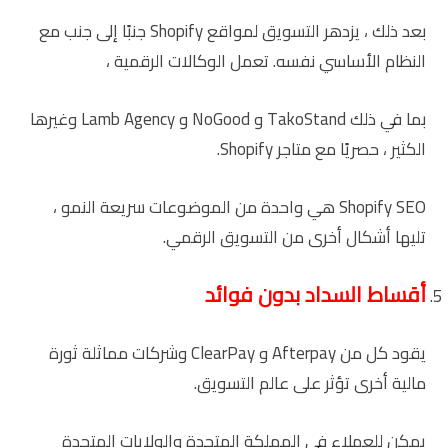
بعد ذلك ، يزدهر التسويق لمواقع Shopify جنبًا إلى جنب مع
النظام الأساسي نفسه. تعمل الوكالات الرقمية ،
بما في ذلك TakoStand و NoGood و Lamb Agency وغيرها
الكثير ، حصريًا مع متاجر Shopify.
Shopify SEO هي واحدة من الموضوعات سريعة النمو ،
تليها أشكال أخرى من التسويق الرقمي.
أقساط السداد بدون فوائد
يقود كل من Afterpay و ClearPay وشركات مماثلة ثورة
مالية أخرى تؤثر على عالم التسويق.
يمكن للعملاء في المملكة المتحدة والولايات المتحدة