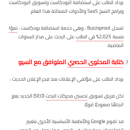
يزداد الطلب على استضافة البودكاست وتسويق البودكاست
وبرامج النسخ SaaS والأدوات المماثلة هذا العام.
تسجل Buzzsprout ، وهي خدمة استضافة بودكاست ،
نموًا
بنسبة 2.025% في الطلب
على البحث على مدار السنوات
الماضية.
كتابة المحتوى الحصري
المتوافق مع السيو
يزداد الطلب على مؤلفي الإعلانات منذ فجر الإعلان الحديث ،
لكن فريق تسويق
تحسين محركات البحث
(SEO) الجديد يعزز
اتجاهًا صعوديًا قويًا.
قد تقوم Google والأنظمة الأساسية الأخرى بتغيير
الخوارزميات عدة مرات في اليوم ، مما يجعل من الصعب