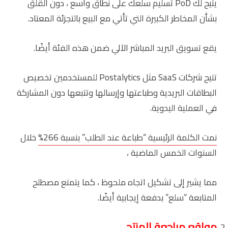
يتيح لك PoD تسليم سلعك على نطاق واسع ، دون القلق
بشأن المخاطر الكبيرة التي تأتي مع البيع بالتجزئة المعتاد.
يقع تسويق البريد المباشر الآلي ضمن هذه الفئة أيضًا.
تتيح شركات SaaS مثل Postalytics للمستخدمين تخصيص
البطاقات البريدية وطباعتها وإرسالها وتتبعها دون المشاركة
في العملية اليدوية.
نمت الكلمة الرئيسية “طباعة عند الطلب” بنسبة 266%
خلال
السنوات الخمس الماضية ،
مما يشير إلى تشكيل اتجاه ملحوظ ، كما يتمتع مصطلح
المتابعة “سلع” بدفعة إيجابية أيضًا.
مواقع مراجعة المنتج