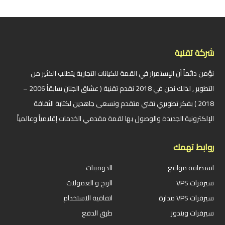
شركة تقنية
نؤمن دائماً أن الإستمرار في القمة للكيانات التجارية يتطلب الكثير من
التطوير , لذلك نحن في 2018 نقدم تقنية ( عشاق الجنان سابقاً 2006 –
2018 ) بفكر تطويري تقني متقدم ونسعى جاهدين لكتابة الثقافة
الإلكترونية الجديدة والوصول بها لقمة مقدمي الخدمات إقليمياً وعالمياً
روابط تهمك
استضافة مواقع
الدومينات
سيرفرات VPS
الربح و العمولات
سيرفرات VPS مدارة
اتفاقية الاستخدام
سيرفرات ويندوز
طرق الدفع