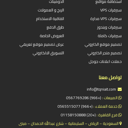
استضافة مواقع
الدومينات
سيرفرات VPS
الربح و العمولات
سيرفرات VPS مدارة
اتفاقية الاستخدام
سيرفرات ويندوز
طرق الدفع
سيرفرات كاملة
العروض الخاصة
تصميم موقع الكتروني
عرض تصميم موقع تعريفي
تصميم متجر الكتروني
التسويق الالكتروني
حملات اعلانات جوجل
تواصل معنا
info@tqniait.com
المبيعات :
(+966) 0567769286
خدمة العملاء :
(+966) 0565515077
فرع القاهرة :
(+20) 01158150888
السعودية – الرياض – السليمانية – شارع عبدالله الحمدان – مبنى