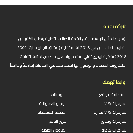
شركة تقنية
نؤمن دائماً أن الإستمرار في القمة للكيانات التجارية يتطلب الكثير من
التطوير , لذلك نحن في 2018 نقدم تقنية ( عشاق الجنان سابقاً 2006 –
2018 ) بفكر تطويري تقني متقدم ونسعى جاهدين لكتابة الثقافة
الإلكترونية الجديدة والوصول بها لقمة مقدمي الخدمات إقليمياً وعالمياً
روابط تهمك
استضافة مواقع
الدومينات
سيرفرات VPS
الربح و العمولات
سيرفرات VPS مدارة
اتفاقية الاستخدام
سيرفرات ويندوز
طرق الدفع
سيرفرات كاملة
العروض الخاصة