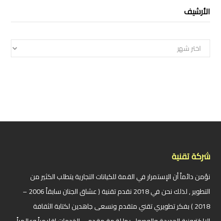
الأرشيف
الأرشيف
شركة تقنية
نؤمن دائماً أن الإستمرار في القمة للكيانات التجارية يتطلب الكثير من
التطوير , لذلك نحن في 2018 نقدم تقنية ( عشاق الجنان سابقاً 2006 –
2018 ) بفكر تطويري تقني متقدم ونسعى جاهدين لكتابة الثقافة
الإلكترونية الجديدة والوصول بها لقمة مقدمي الخدمات إقليمياً وعالمياً